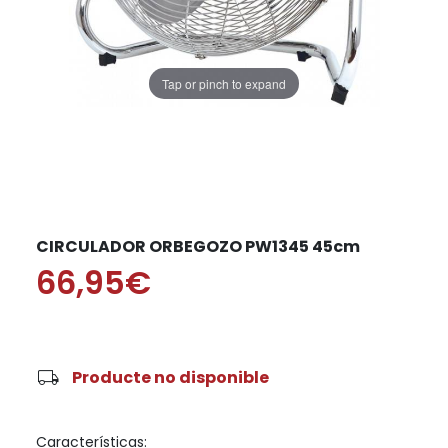
Tap or pinch to expand
CIRCULADOR ORBEGOZO PW1345 45cm
66,95€
local_shipping
Producte no disponible
Características: