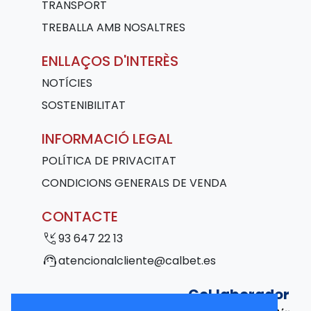
TRANSPORT
TREBALLA AMB NOSALTRES
ENLLAÇOS D'INTERÈS
NOTÍCIES
SOSTENIBILITAT
INFORMACIÓ LEGAL
POLÍTICA DE PRIVACITAT
CONDICIONS GENERALS DE VENDA
CONTACTE
phone_callback
93 647 22 13
support_agent
atencionalcliente@calbet.es
Col·laborador