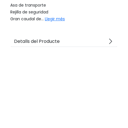
Asa de transporte
Rejilla de seguridad
Gran caudal de...
Llegir més
arrow_forward_ios
Detalls del Producte