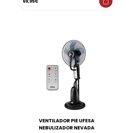
shopping_bag
69,95€
VENTILADOR PIE UFESA
NEBULIZADOR NEVADA