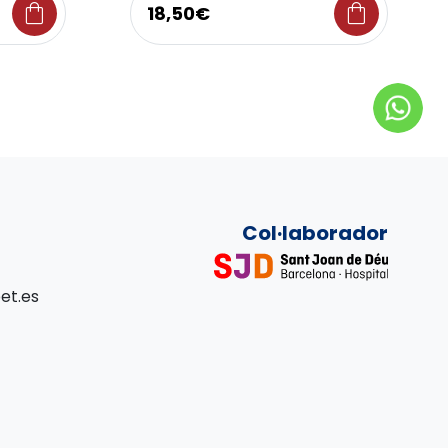
shopping_bag
shopping_bag
18,50€
Col·laborador
et.es