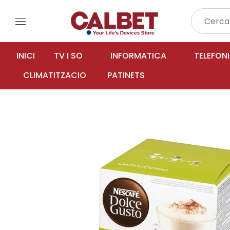
menu
INICI
TV I SO
INFORMATICA
TELEFON
CLIMATITZACIO
PATINETS