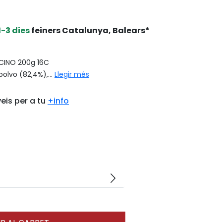
1-3 dies
feiners Catalunya, Balears*
INO 200g 16C
olvo (82,4%),...
Llegir més
eis per a tu
+info
arrow_forward_ios