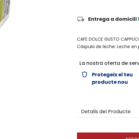
local_shipping
Entrega a domicili
CAFE DOLCE GUSTO CAPPUCC
Cáspula de leche: Leche en p
La nostra oferta de serv
verified_user
Protegeix el teu
producte nou
Detalls del Producte