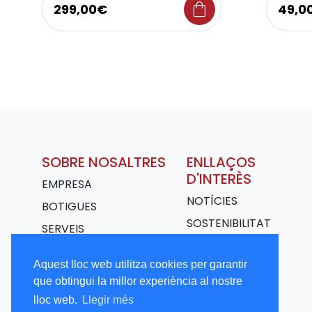
shopping_bag
299,00€
49,0
SOBRE NOSALTRES
ENLLAÇOS
D'INTERÈS
EMPRESA
NOTÍCIES
BOTIGUES
SOSTENIBILITAT
SERVEIS
TRANSPORT
Aquest lloc web utilitza cookies per garantir
TREBALLA AMB
que obtingui la millor experiència al nostre
NOSALTRES
lloc web.
Llegir més