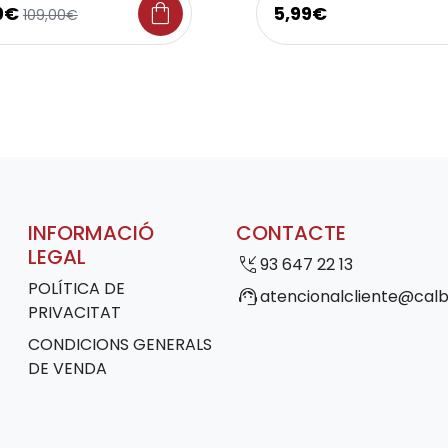
shopping_bag
0€
5,99€
109,00€
INFORMACIÓ
CONTACTE
LEGAL
phone_callback
93 647 22 13
POLÍTICA DE
support_agent
atencionalcliente@calb
PRIVACITAT
CONDICIONS GENERALS
DE VENDA