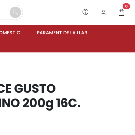
unr
0
contact_support
person
shopping_bag
search
DOMESTIC
PARAMENT DE LA LLAR
CE GUSTO
NO 200g 16C.