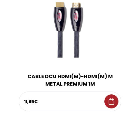
CABLE DCU HDMI(M)-HDMI(M) M
METAL PREMIUM 1M
shopping_bag
11,95€