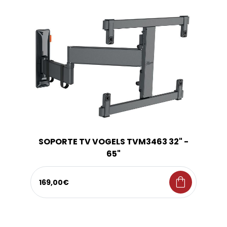
SOPORTE TV VOGELS TVM3463 32" -
65"
shopping_bag
169,00€