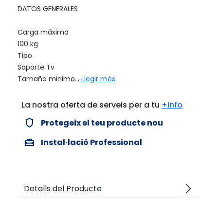
DATOS GENERALES
Carga máxima
100 kg
Tipo
Soporte Tv
Tamaño minimo...
Llegir més
La nostra oferta de serveis per a tu
+info
verified_user
Protegeix el teu producte nou
home_repair_service
Instal·lació Professional
arrow_forward_ios
Detalls del Producte