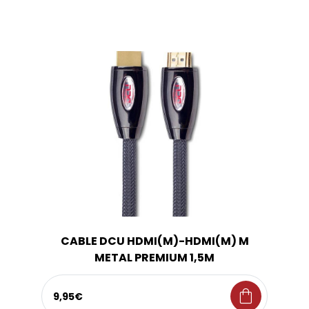
CABLE DCU HDMI(M)-HDMI(M) M
METAL PREMIUM 1,5M
shopping_bag
9,95€