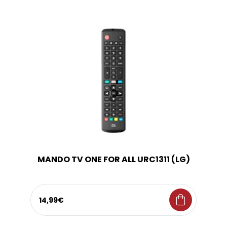
MANDO TV ONE FOR ALL URC1311 (LG)
shopping_bag
14,99€