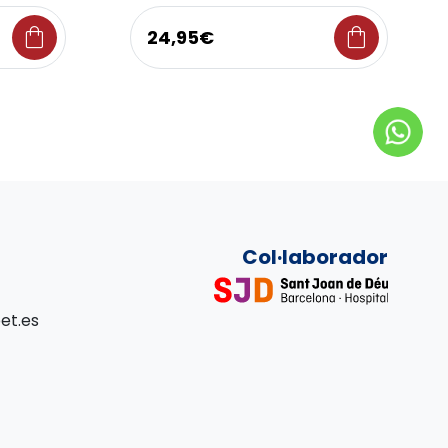
shopping_bag
shopping_bag
24,95€
Col·laborador
et.es