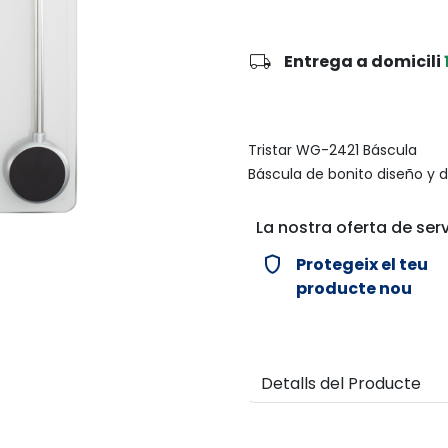
local_shipping
Entrega a domicili
Tristar WG-2421 Báscula
Báscula de bonito diseño y de
La nostra oferta de serv
verified_user
Protegeix el teu
producte nou
Detalls del Producte