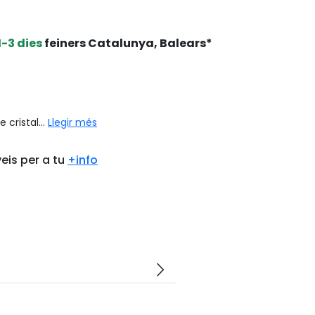
1-3 dies
feiners Catalunya, Balears*
 cristal...
Llegir més
eis per a tu
+info
arrow_forward_ios