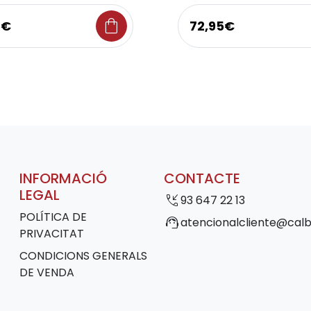
shopping_bag
5€
72,95€
INFORMACIÓ
CONTACTE
LEGAL
phone_callback
93 647 22 13
POLÍTICA DE
support_agent
atencionalcliente@calb
PRIVACITAT
CONDICIONS GENERALS
DE VENDA