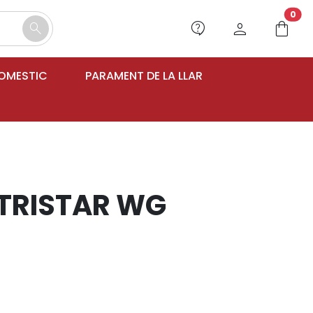
unr
0
contact_support
person
shopping_bag
search
DOMESTIC
PARAMENT DE LA LLAR
TRISTAR WG