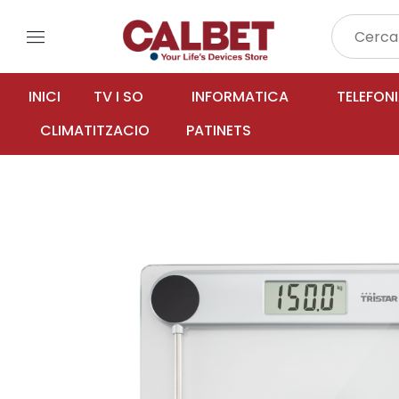
menu
INICI
TV I SO
INFORMATICA
TELEFON
CLIMATITZACIO
PATINETS