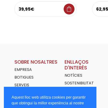
shopping_bag
39,95€
62,9
SOBRE NOSALTRES
ENLLAÇOS
D'INTERÈS
EMPRESA
NOTÍCIES
BOTIGUES
SOSTENIBILITAT
SERVEIS
TRANSPORT
Aquest lloc web utilitza cookies per garantir
TREBALLA AMB
que obtingui la millor experiència al nostre
NOSALTRES