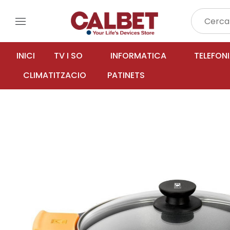
menu
INICI
TV I SO
INFORMATICA
TELEFON
CLIMATITZACIO
PATINETS