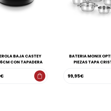
EROLA BAJA CASTEY
BATERIA MONIX OPT
36CM CON TAPADERA
PIEZAS TAPA CRIS
shopping_bag
9€
99,95€