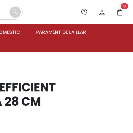
unr
0
contact_support
person
shopping_bag
search
DOMESTIC
PARAMENT DE LA LLAR
EFFICIENT
 28 CM