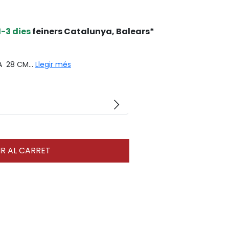
1-3 dies
feiners Catalunya, Balears*
 28 CM...
Llegir més
arrow_forward_ios
R AL CARRET