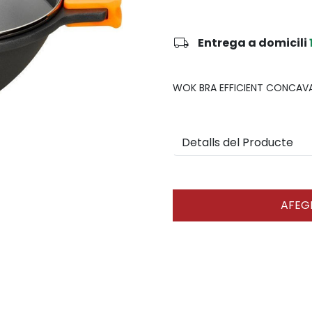
local_shipping
Entrega a domicili
WOK BRA EFFICIENT CONCAVA
Detalls del Producte
AFEGI