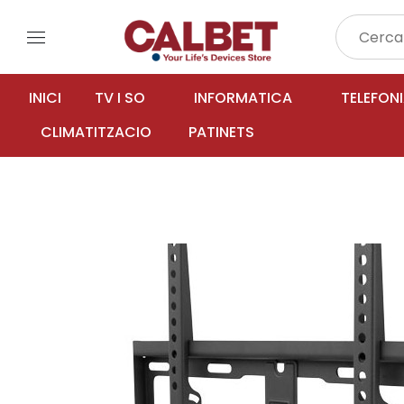
menu
INICI
TV I SO
INFORMATICA
TELEFON
CLIMATITZACIO
PATINETS