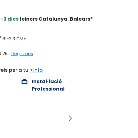
1-3 dies
feiners Catalunya, Balears*
 81-213 CM+
 25...
Llegir més
eis per a tu
+info
home_repair_service
Instal·lació
Professional
arrow_forward_ios