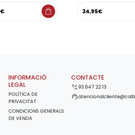
shopping_bag
9€
34,95€
INFORMACIÓ
CONTACTE
LEGAL
phone_callback
93 647 22 13
POLÍTICA DE
support_agent
atencionalcliente@calb
PRIVACITAT
CONDICIONS GENERALS
DE VENDA