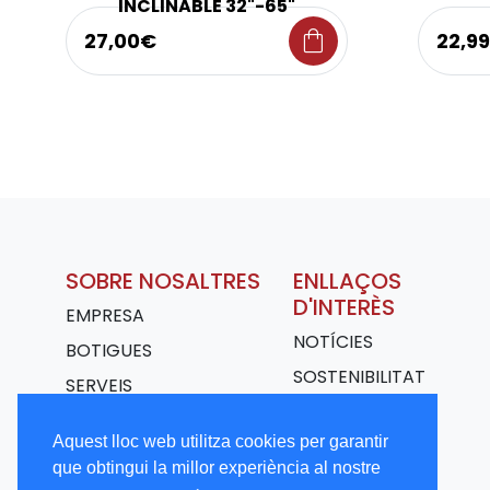
INCLINABLE 32"-65"
shopping_bag
27,00€
22,9
SOBRE NOSALTRES
ENLLAÇOS
D'INTERÈS
EMPRESA
NOTÍCIES
BOTIGUES
SOSTENIBILITAT
SERVEIS
TRANSPORT
Aquest lloc web utilitza cookies per garantir
TREBALLA AMB
que obtingui la millor experiència al nostre
NOSALTRES