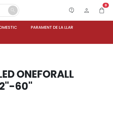
unr
0
contact_support
person
shopping_bag
search
DOMESTIC
PARAMENT DE LA LLAR
LED ONEFORALL
2"-60"