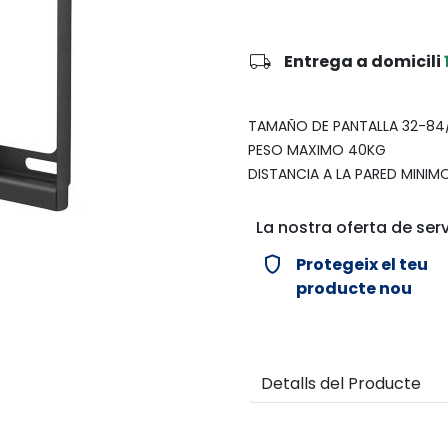
local_shipping
Entrega a domicili
TAMAÑO DE PANTALLA 32-84/
PESO MAXIMO 40KG
DISTANCIA A LA PARED MINIMO
La nostra oferta de serv
verified_user
Protegeix el teu
producte nou
Detalls del Producte