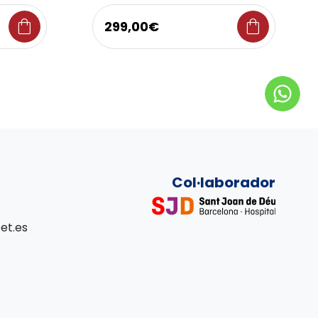
shopping_bag
shopping_bag
299,00€
Col·laborador
et.es