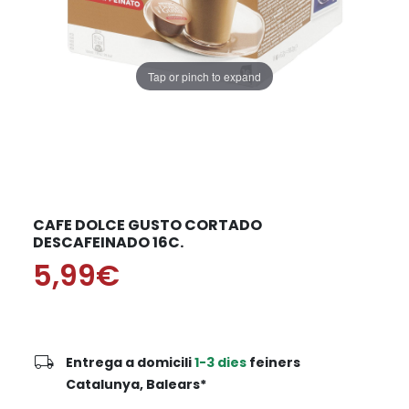
Tap or pinch to expand
CAFE DOLCE GUSTO CORTADO
DESCAFEINADO 16C.
5,99€
local_shipping
Entrega a domicili
1-3 dies
feiners
Catalunya, Balears*