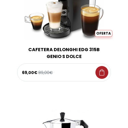
OFERTA
CAFETERA DELONGHI EDG 315B
GENIO S DOLCE
shopping_bag
69,00€
89,00€