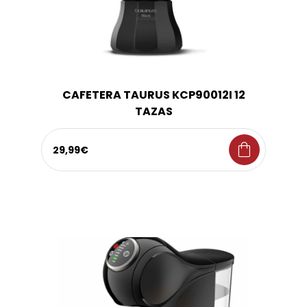
CAFETERA TAURUS KCP90012I 12
TAZAS
shopping_bag
29,99€