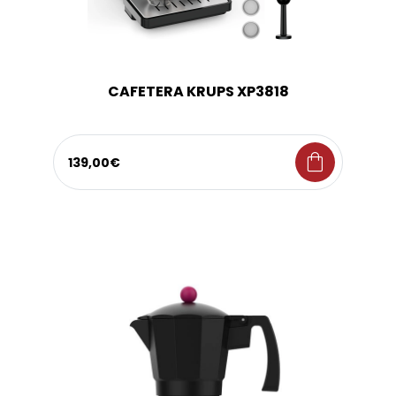
CAFETERA KRUPS XP3818
shopping_bag
139,00€