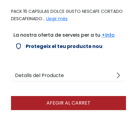
PACK 16 CAPSULAS DOLCE GUSTO NESCAFE CORTADO
DESCAFEINADO...
Llegir més
La nostra oferta de serveis per a tu
+info
verified_user
Protegeix el teu producte nou
arrow_forward_ios
Detalls del Producte
AFEGIR AL CARRET