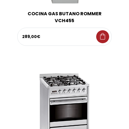
COCINA GAS BUTANO ROMMER
VCH455
shopping_bag
289,00€