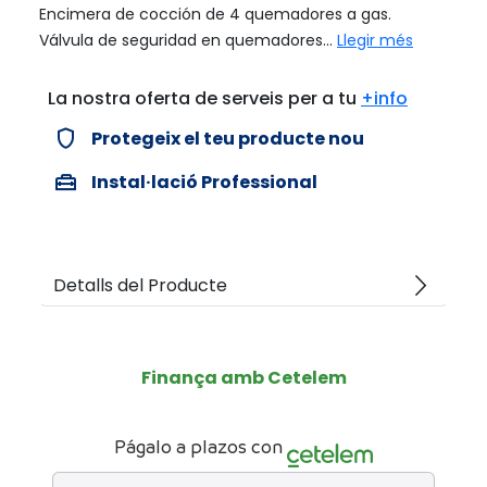
Encimera de cocción de 4 quemadores a gas.
Válvula de seguridad en quemadores...
Llegir més
La nostra oferta de serveis per a tu
+info
verified_user
Protegeix el teu producte nou
home_repair_service
Instal·lació Professional
arrow_forward_ios
Detalls del Producte
Finança amb Cetelem
Págalo a plazos con