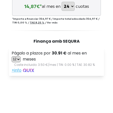
14,87
€*
al mes en
cuotas
*Importe a financiar
356,97 €
/
Importe total adeudado
356,97 €
/
TIN
0,00 %
/
TAE
8,25 %
/
Ver más
Finança amb SEQURA