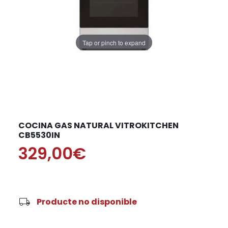
Tap or pinch to expand
COCINA GAS NATURAL VITROKITCHEN
CB5530IN
329,00€
local_shipping
Producte no disponible