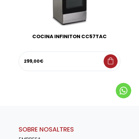
COCINA INFINITON CC57TAC
shopping_bag
299,00€
SOBRE NOSALTRES