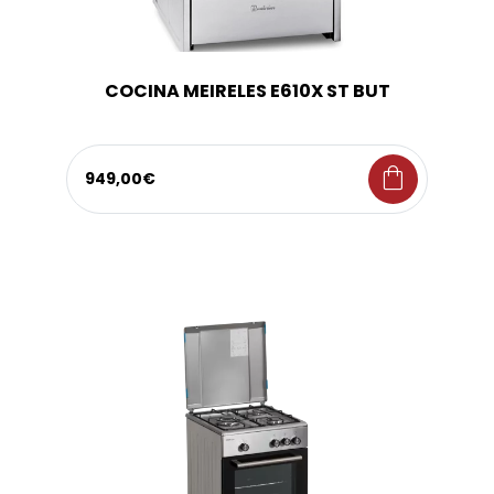
COCINA MEIRELES E610X ST BUT
shopping_bag
949,00€