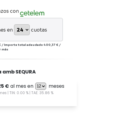
azos con
mes en
cuotas
€
/
Importe total adeudado
400,37 €
/
r más
a amb SEQURA