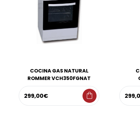
COCINA GAS NATURAL
C
ROMMER VCH350FGNAT
shopping_bag
299,00€
299,