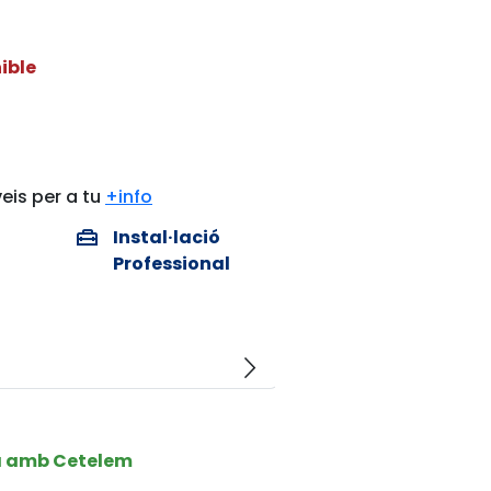
ible
eis per a tu
+info
home_repair_service
Instal·lació
Professional
arrow_forward_ios
a amb Cetelem