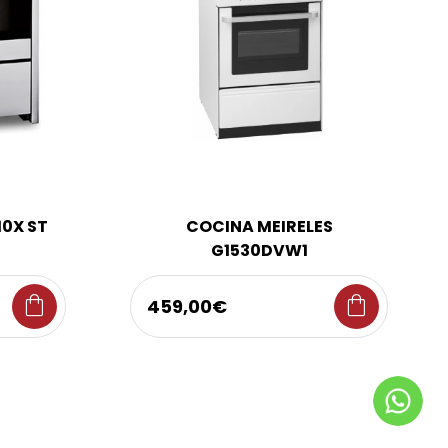
10X ST
COCINA MEIRELES
G1530DVW1
shopping_bag
shopping_bag
459,00€