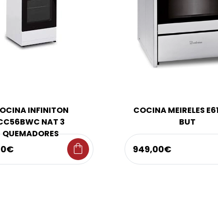
OCINA INFINITON
COCINA MEIRELES E6
CC56BWC NAT 3
BUT
QUEMADORES
shopping_bag
00€
949,00€