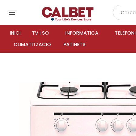
menu
INICI
TV I SO
INFORMATICA
TELEFON
CLIMATITZACIO
PATINETS