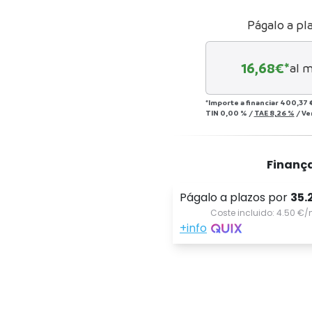
Págalo a pl
16,68
€*
al 
*Importe a financiar
400,37 
TIN
0,00 %
/
TAE
8,26 %
/
Ve
Finanç