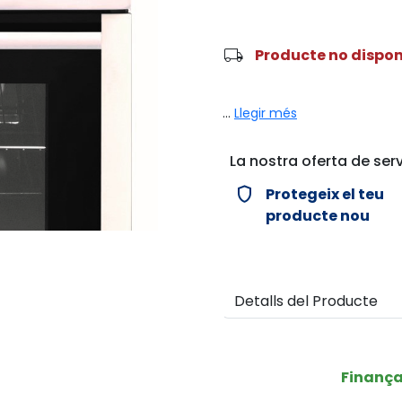
local_shipping
Producte no dispon
...
Llegir més
La nostra oferta de serv
verified_user
Protegeix el teu
producte nou
Detalls del Producte
Finanç