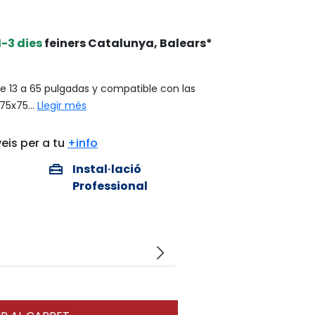
1-3 dies
feiners Catalunya, Balears*
e 13 a 65 pulgadas y compatible con las
75x75...
Llegir més
eis per a tu
+info
home_repair_service
Instal·lació
Professional
arrow_forward_ios