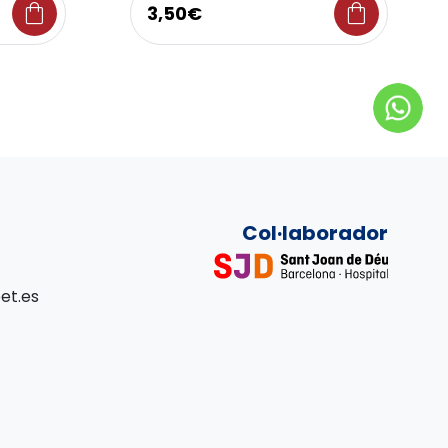
shopping_bag
shopping_bag
3,50€
Col·laborador
et.es