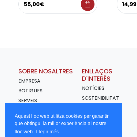
shopping_bag
55,00€
14,9
SOBRE NOSALTRES
ENLLAÇOS
D'INTERÈS
EMPRESA
NOTÍCIES
BOTIGUES
SOSTENIBILITAT
SERVEIS
TRANSPORT
Aquest lloc web utilitza cookies per garantir
TREBALLA AMB
que obtingui la millor experiència al nostre
NOSALTRES
lloc web.
Llegir més