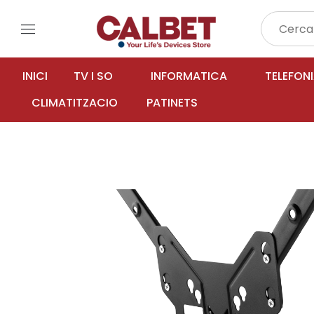
menu
INICI
TV I SO
INFORMATICA
TELEFON
CLIMATITZACIO
PATINETS