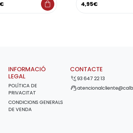
shopping_bag
9€
4,95€
INFORMACIÓ
CONTACTE
LEGAL
phone_callback
93 647 22 13
POLÍTICA DE
support_agent
atencionalcliente@calb
PRIVACITAT
CONDICIONS GENERALS
DE VENDA