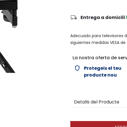
local_shipping
Entrega a domicili
Adecuado para televisores d
siguientes medidas VESA de 
La nostra oferta de serv
verified_user
Protegeix el teu
producte nou
Detalls del Producte