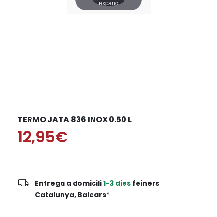
expand
TERMO JATA 836 INOX 0.50 L
12,95€
local_shipping
Entrega a domicili
1-3 dies
feiners
Catalunya, Balears*