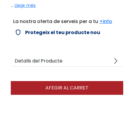
...
Llegir més
La nostra oferta de serveis per a tu
+info
verified_user
Protegeix el teu producte nou
arrow_forward_ios
Detalls del Producte
AFEGIR AL CARRET