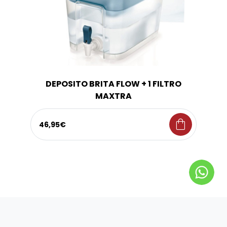
DEPOSITO BRITA FLOW + 1 FILTRO
MAXTRA
shopping_bag
46,95€