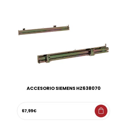
ACCESORIO SIEMENS HZ638070
shopping_bag
67,99€