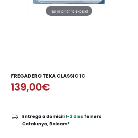
Tap or pinch to expand
FREGADERO TEKA CLASSIC 1C
139,00€
local_shipping
Entrega a domicili
1-3 dies
feiners
Catalunya, Balears*