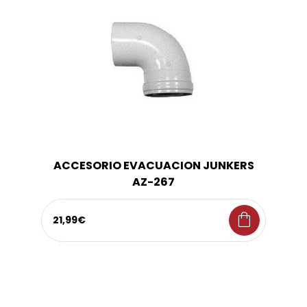
ACCESORIO EVACUACION JUNKERS
AZ-267
shopping_bag
21,99€