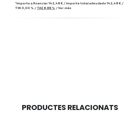
*Importe a financiar
142,48 €
/
Importe total adeudado
142,48 €
/
TIN
0,00 %
/
TAE
8,88 %
/
Ver más
PRODUCTES RELACIONATS