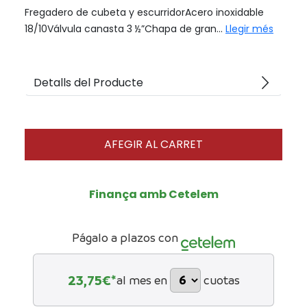
Fregadero de cubeta y escurridorAcero inoxidable
18/10Válvula canasta 3 ½”Chapa de gran...
Llegir més
arrow_forward_ios
Detalls del Producte
AFEGIR AL CARRET
Finança amb Cetelem
Págalo a plazos con
23,75
€*
al mes en
cuotas