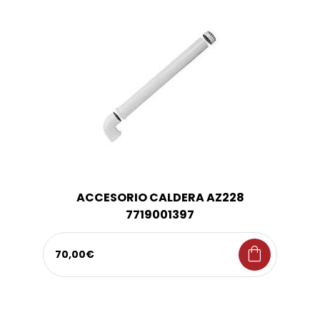
ACCESORIO CALDERA AZ228
7719001397
shopping_bag
70,00€