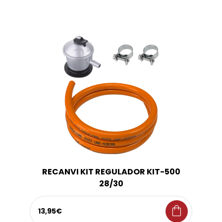
RECANVI KIT REGULADOR KIT-500
28/30
shopping_bag
13,95€