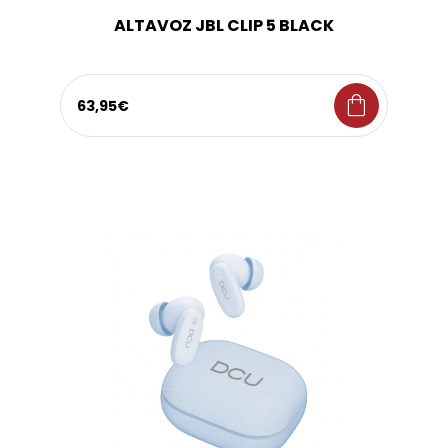
ALTAVOZ JBL CLIP 5 BLACK
shopping_bag
63,95€