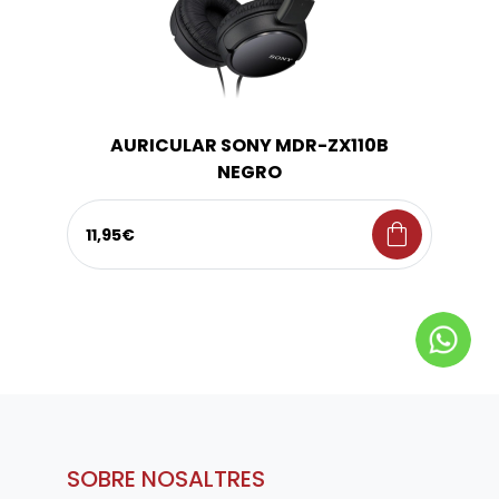
AURICULAR SONY MDR-ZX110B
NEGRO
shopping_bag
11,95€
SOBRE NOSALTRES