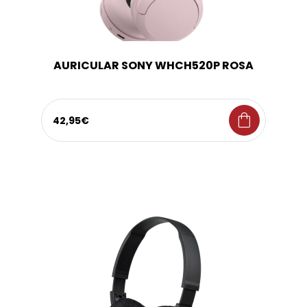
AURICULAR SONY WHCH520P ROSA
shopping_bag
42,95€