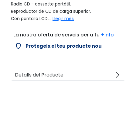
Radio CD - cassette portátil.
Reproductor de CD de carga superior.
Con pantalla LCD,...
Llegir més
La nostra oferta de serveis per a tu
+info
verified_user
Protegeix el teu producte nou
arrow_forward_ios
Detalls del Producte