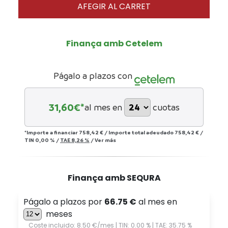
AFEGIR AL CARRET
Finança amb Cetelem
Págalo a plazos con
31,60
€*
al mes en
cuotas
*Importe a financiar
758,42 €
/
Importe total adeudado
758,42 €
/
TIN
0,00 %
/
TAE
8,26 %
/
Ver más
Finança amb SEQURA