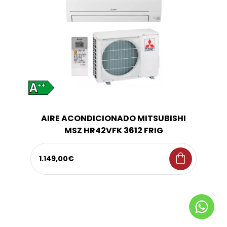
AIRE ACONDICIONADO MITSUBISHI
MSZ HR42VFK 3612 FRIG
shopping_bag
1.149,00€