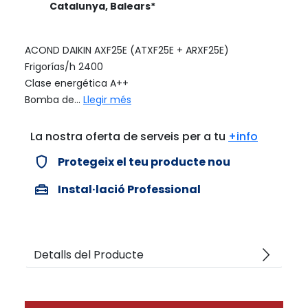
Catalunya, Balears*
ACOND DAIKIN AXF25E (ATXF25E + ARXF25E)
Frigorías/h 2400
Clase energética A++
Bomba de...
Llegir més
La nostra oferta de serveis per a tu
+info
verified_user
Protegeix el teu producte nou
home_repair_service
Instal·lació Professional
arrow_forward_ios
Detalls del Producte