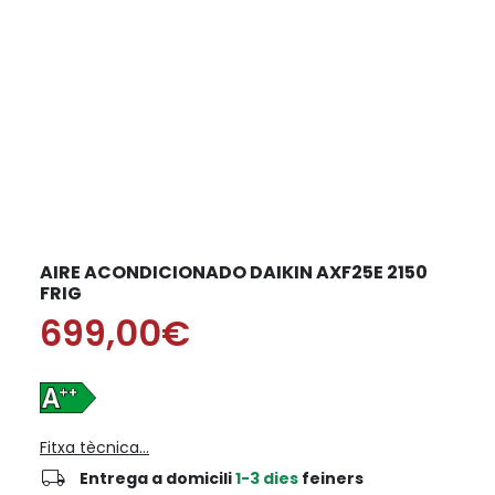
AIRE ACONDICIONADO DAIKIN AXF25E 2150
FRIG
699,00€
Fitxa tècnica...
local_shipping
Entrega a domicili
1-3 dies
feiners