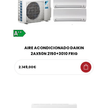
AIRE ACONDICIONADO DAIKIN
2AX50N 2150+3010 FRIG
shopping_bag
2.149,00€