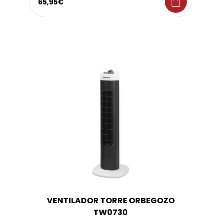
shopping_bag
65,95€
VENTILADOR TORRE ORBEGOZO
TW0730