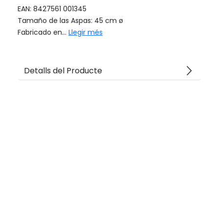
EAN: 8427561 001345
Tamaño de las Aspas: 45 cm ø
Fabricado en...
Llegir més
arrow_forward_ios
Detalls del Producte