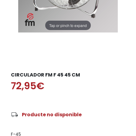
Tap or pinch to expand
CIRCULADOR FM F 45 45 CM
72,95€
local_shipping
Producte no disponible
F-45