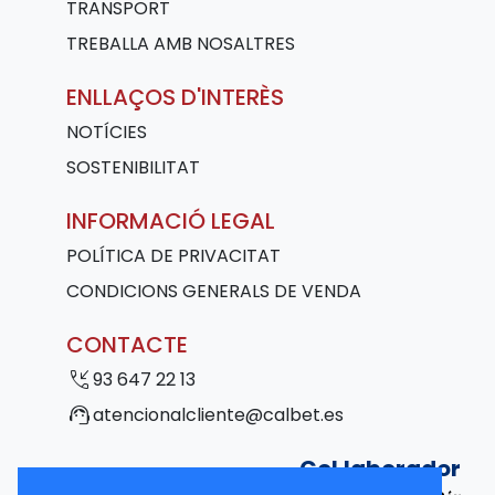
TRANSPORT
TREBALLA AMB NOSALTRES
ENLLAÇOS D'INTERÈS
NOTÍCIES
SOSTENIBILITAT
INFORMACIÓ LEGAL
POLÍTICA DE PRIVACITAT
CONDICIONS GENERALS DE VENDA
CONTACTE
phone_callback
93 647 22 13
support_agent
atencionalcliente@calbet.es
Col·laborador