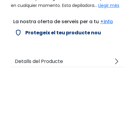
en cualquier momento. Esta depiladora...
Llegir més
La nostra oferta de serveis per a tu
+info
verified_user
Protegeix el teu producte nou
arrow_forward_ios
Detalls del Producte