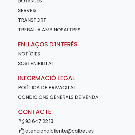
BOTIGUES
SERVEIS
TRANSPORT
TREBALLA AMB NOSALTRES
ENLLAÇOS D'INTERÈS
NOTÍCIES
SOSTENIBILITAT
INFORMACIÓ LEGAL
POLÍTICA DE PRIVACITAT
CONDICIONS GENERALS DE VENDA
CONTACTE
phone_callback
93 647 22 13
support_agent
atencionalcliente@calbet.es