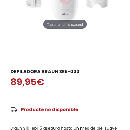
Tap or pinch to expand
DEPILADORA BRAUN SE5-030
89,95€
local_shipping
Producte no disponible
Braun Silk-épil 5 asegura hasta un mes de piel suave