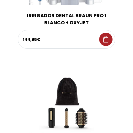
IRRIGADOR DENTAL BRAUN PRO 1
BLANCO + OXYJET
shopping_bag
144,95€