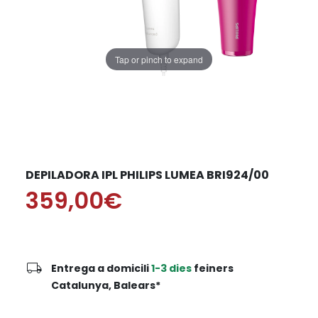
Tap or pinch to expand
DEPILADORA IPL PHILIPS LUMEA BRI924/00
359,00€
local_shipping
Entrega a domicili
1-3 dies
feiners
Catalunya, Balears*