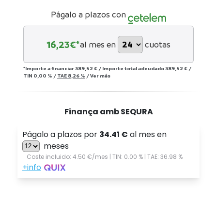
Págalo a plazos con
16,23
€*
al mes en
cuotas
*Importe a financiar
389,52 €
/
Importe total adeudado
389,52 €
/
TIN
0,00 %
/
TAE
8,26 %
/
Ver más
Finança amb SEQURA