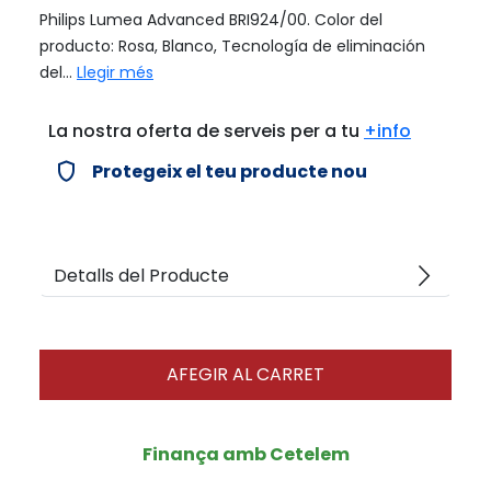
Philips Lumea Advanced BRI924/00. Color del
producto: Rosa, Blanco, Tecnología de eliminación
del...
Llegir més
La nostra oferta de serveis per a tu
+info
verified_user
Protegeix el teu producte nou
arrow_forward_ios
Detalls del Producte
AFEGIR AL CARRET
Finança amb Cetelem