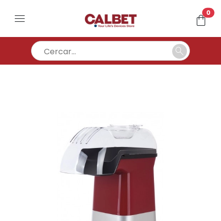
un
0
menu
shopping_bag
search