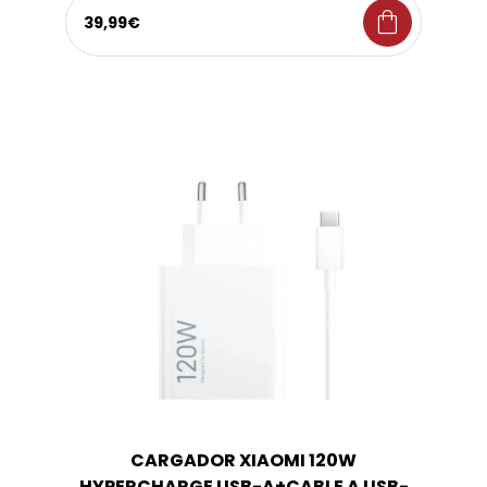
shopping_bag
39,99€
CARGADOR XIAOMI 120W
HYPERCHARGE USB-A+CABLE A USB-