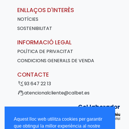
ENLLAÇOS D'INTERÈS
NOTÍCIES
SOSTENIBILITAT
INFORMACIÓ LEGAL
POLÍTICA DE PRIVACITAT
CONDICIONS GENERALS DE VENDA
CONTACTE
phone_callback
93 647 22 13
support_agent
atencionalcliente@calbet.es
Col·laborador
Aquest lloc web utilitza cookies per garantir
que obtingui la millor experiència al nostre