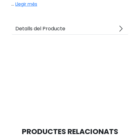
...
Llegir més
arrow_forward_ios
Detalls del Producte
PRODUCTES RELACIONATS