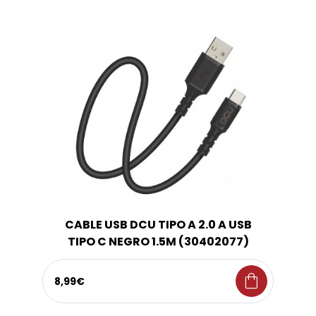
CABLE USB DCU TIPO A 2.0 A USB
TIPO C NEGRO 1.5M (30402077)
shopping_bag
8,99€