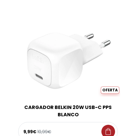
OFERTA
CARGADOR BELKIN 20W USB-C PPS
BLANCO
shopping_bag
9,99€
10,99€