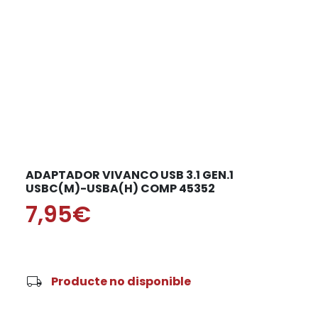
ADAPTADOR VIVANCO USB 3.1 GEN.1
USBC(M)-USBA(H) COMP 45352
7,95€
local_shipping
Producte no disponible