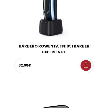
BARBERO ROWENTA TN1851 BARBER
EXPERIENCE
shopping_bag
82,95€