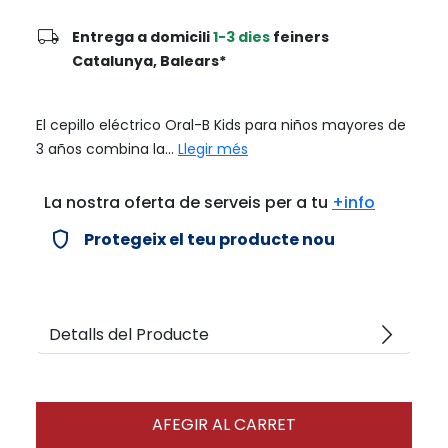
local_shipping
Entrega a domicili
1-3 dies
feiners
Catalunya, Balears*
El cepillo eléctrico Oral-B Kids para niños mayores de
3 años combina la...
Llegir més
La nostra oferta de serveis per a tu
+info
verified_user
Protegeix el teu producte nou
arrow_forward_ios
Detalls del Producte
AFEGIR AL CARRET