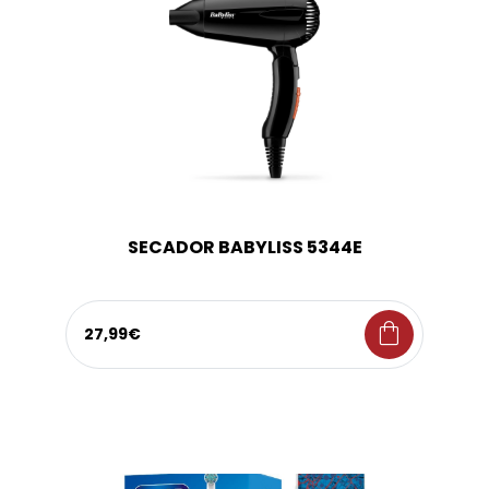
SECADOR BABYLISS 5344E
shopping_bag
27,99€