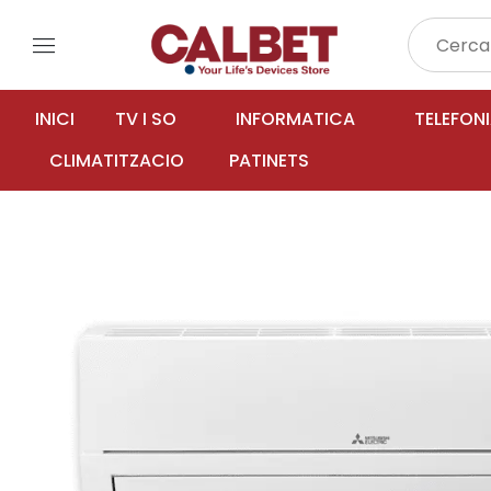
menu
INICI
TV I SO
INFORMATICA
TELEFON
CLIMATITZACIO
PATINETS