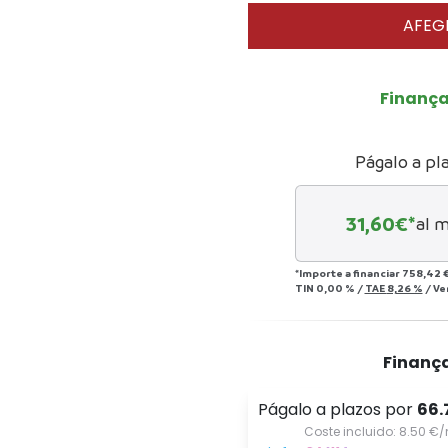
AFEGI
Finanç
Págalo a pl
31,60
€*
al 
*Importe a financiar
758,42 
TIN
0,00 %
/
TAE
8,26 %
/
Ve
Finanç