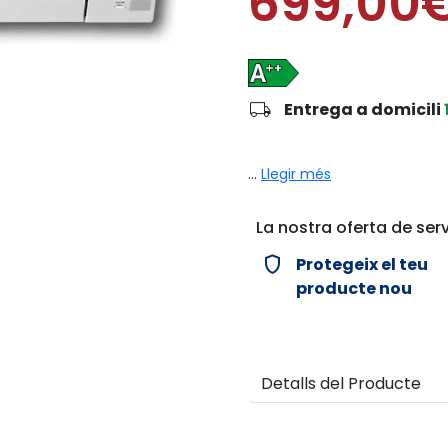
699,00
local_shipping
Entrega a domicili
...
Llegir més
La nostra oferta de serv
verified_user
Protegeix el teu
producte nou
Detalls del Producte