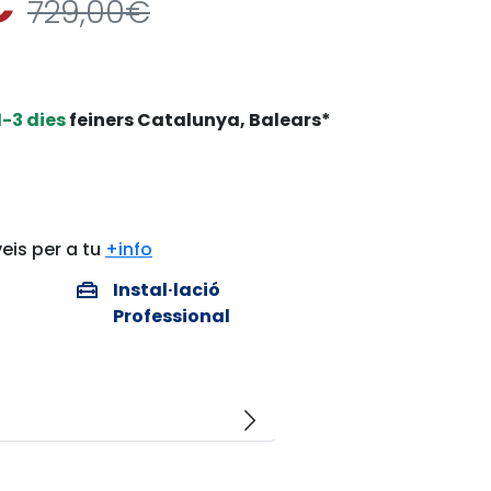
€
729,00€
1-3 dies
feiners Catalunya, Balears*
eis per a tu
+info
home_repair_service
Instal·lació
Professional
arrow_forward_ios