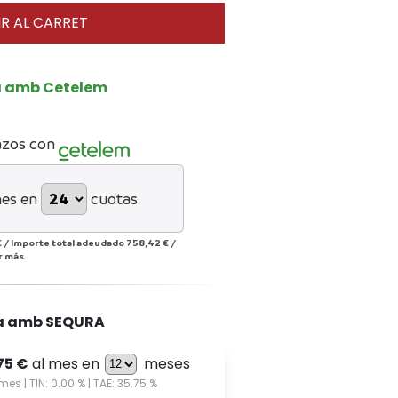
R AL CARRET
a amb Cetelem
azos con
mes en
cuotas
€
/
Importe total adeudado
758,42 €
/
r más
a amb SEQURA