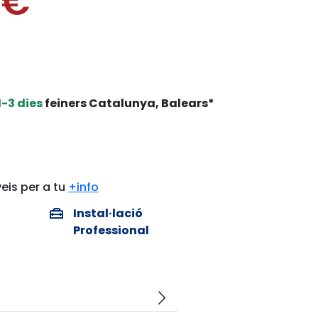
0€
1-3 dies
feiners Catalunya, Balears*
eis per a tu
+info
home_repair_service
Instal·lació
Professional
arrow_forward_ios