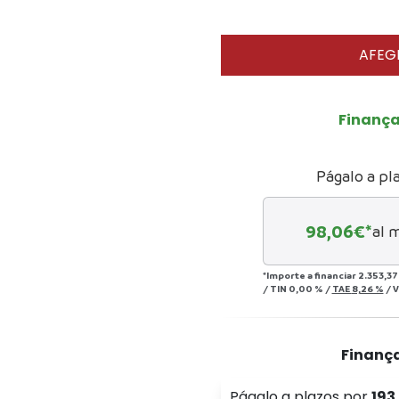
AFEGI
Finanç
Págalo a pl
98,06
€*
al 
*Importe a financiar
2.353,37
/
TIN
0,00 %
/
TAE
8,26 %
/
V
Finanç