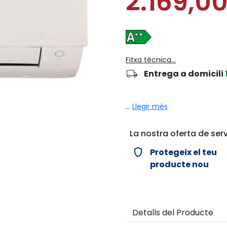
2.169,0
Fitxa tècnica...
local_shipping
Entrega a domicili
...
Llegir més
La nostra oferta de serv
verified_user
Protegeix el teu
producte nou
Detalls del Producte