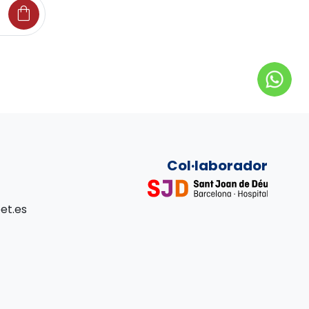
shopping_bag
Col·laborador
et.es