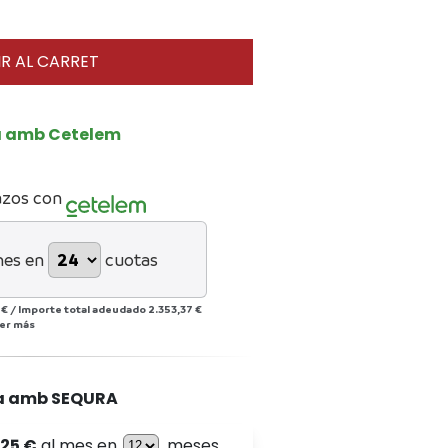
R AL CARRET
a amb Cetelem
azos con
mes en
cuotas
 €
/
Importe total adeudado
2.353,37 €
er más
a amb SEQURA