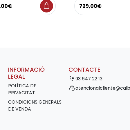
shopping_bag
9,00€
729,00€
INFORMACIÓ
CONTACTE
LEGAL
phone_callback
93 647 22 13
POLÍTICA DE
support_agent
atencionalcliente@calb
PRIVACITAT
CONDICIONS GENERALS
DE VENDA