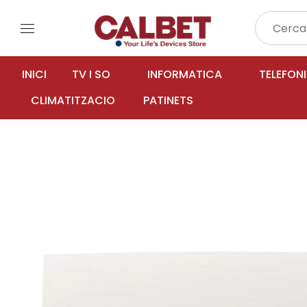
menu
INICI
TV I SO
INFORMATICA
TELEFON
CLIMATITZACIO
PATINETS