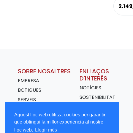
2.14
SOBRE NOSALTRES
ENLLAÇOS
D'INTERÈS
EMPRESA
NOTÍCIES
BOTIGUES
SOSTENIBILITAT
SERVEIS
TRANSPORT
Aquest lloc web utilitza cookies per garantir
TREBALLA AMB
que obtingui la millor experiència al nostre
NOSALTRES
lloc web.
Llegir més