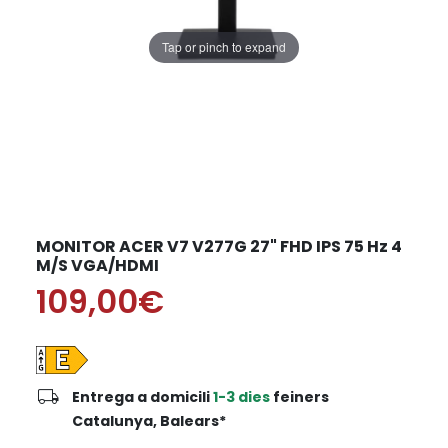
Tap or pinch to expand
MONITOR ACER V7 V277G 27" FHD IPS 75 Hz 4
M/S VGA/HDMI
109,00€
local_shipping
Entrega a domicili
1-3 dies
feiners
Catalunya, Balears*