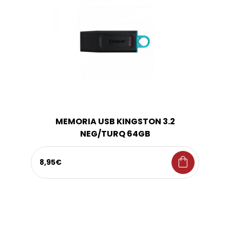
MEMORIA USB KINGSTON 3.2
NEG/TURQ 64GB
shopping_bag
8,95€