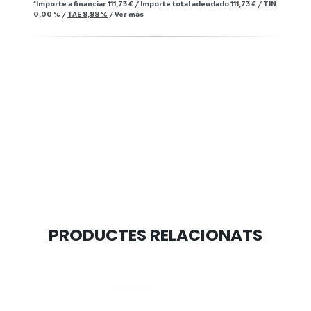
*Importe a financiar
111,73 €
/
Importe total adeudado
111,73 €
/
TIN
0,00 %
/
TAE
8,88 %
/
Ver más
PRODUCTES RELACIONATS