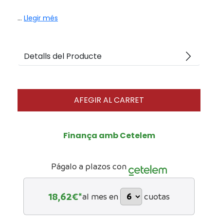
...
Llegir més
arrow_forward_ios
Detalls del Producte
AFEGIR AL CARRET
Finança amb Cetelem
Págalo a plazos con
18,62
€*
al mes en
cuotas