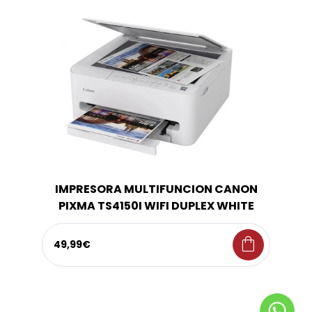
IMPRESORA MULTIFUNCION CANON
PIXMA TS4150I WIFI DUPLEX WHITE
shopping_bag
49,99€