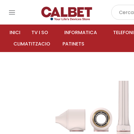
menu
INICI
TV I SO
INFORMATICA
TELEFON
CLIMATITZACIO
PATINETS