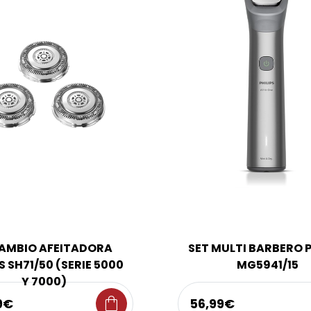
AMBIO AFEITADORA
SET MULTI BARBERO P
S SH71/50 (SERIE 5000
MG5941/15
Y 7000)
shopping_bag
9€
56,99€