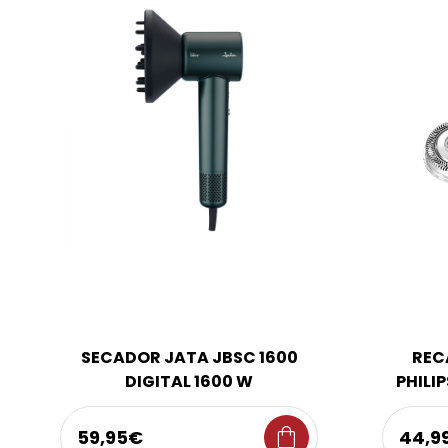
SECADOR JATA JBSC 1600
REC
DIGITAL 1600 W
PHILIP
shopping_bag
59,95€
44,9