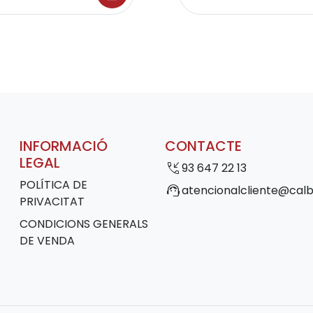
INFORMACIÓ
CONTACTE
LEGAL
phone_callback
93 647 22 13
POLÍTICA DE
support_agent
atencionalcliente@calb
PRIVACITAT
CONDICIONS GENERALS
DE VENDA