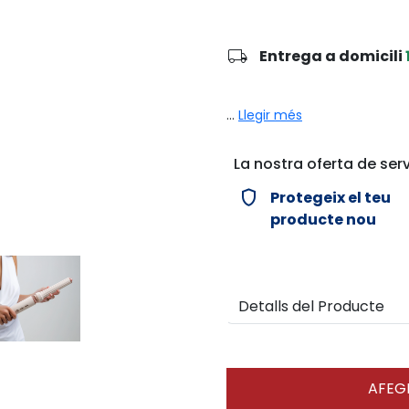
local_shipping
Entrega a domicili
...
Llegir més
La nostra oferta de serv
verified_user
Protegeix el teu
producte nou
Detalls del Producte
AFEGI