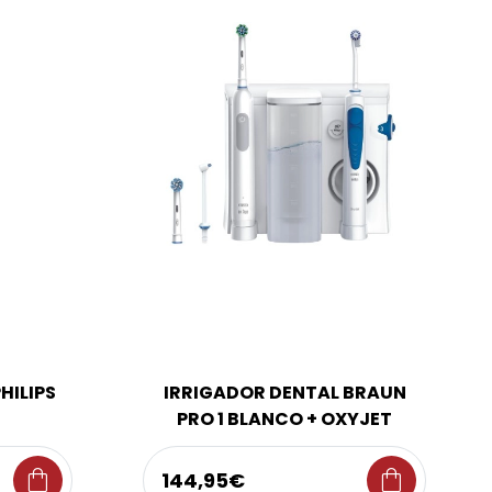
HILIPS
IRRIGADOR DENTAL BRAUN
PRO 1 BLANCO + OXYJET
shopping_bag
shopping_bag
144,95€