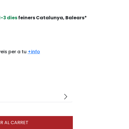
1-3 dies
feiners Catalunya, Balears*
eis per a tu
+info
arrow_forward_ios
R AL CARRET