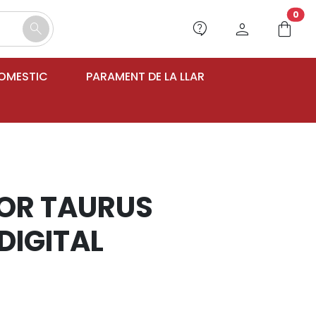
unr
0
contact_support
person
shopping_bag
search
DOMESTIC
PARAMENT DE LA LLAR
OR TAURUS
DIGITAL