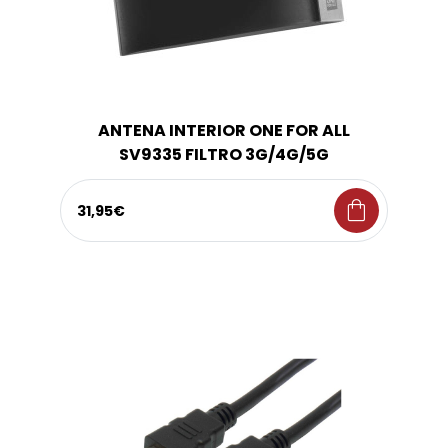
ANTENA INTERIOR ONE FOR ALL
SV9335 FILTRO 3G/4G/5G
shopping_bag
31,95€