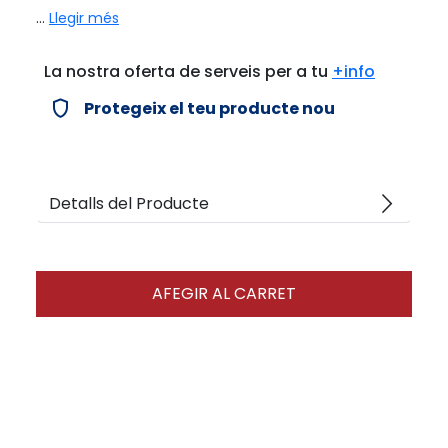
...
Llegir més
La nostra oferta de serveis per a tu
+info
verified_user
Protegeix el teu producte nou
arrow_forward_ios
Detalls del Producte
AFEGIR AL CARRET