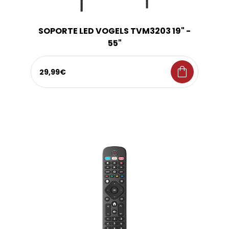
SOPORTE LED VOGELS TVM3203 19" -
55"
shopping_bag
29,99€