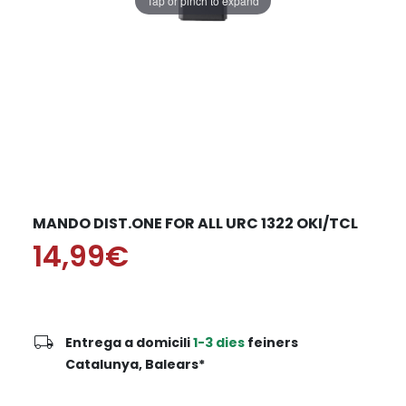
Tap or pinch to expand
MANDO DIST.ONE FOR ALL URC 1322 OKI/TCL
14,99€
local_shipping
Entrega a domicili
1-3 dies
feiners
Catalunya, Balears*