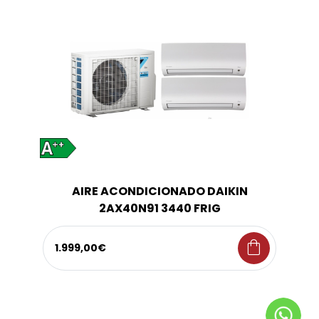
AIRE ACONDICIONADO DAIKIN
2AX40N91 3440 FRIG
shopping_bag
1.999,00€