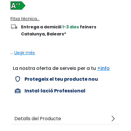
Fitxa tècnica...
local_shipping
Entrega a domicili
1-3 dies
feiners
Catalunya, Balears*
...
Llegir més
La nostra oferta de serveis per a tu
+info
verified_user
Protegeix el teu producte nou
home_repair_service
Instal·lació Professional
arrow_forward_ios
Detalls del Producte