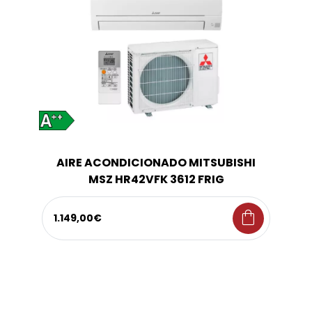
AIRE ACONDICIONADO MITSUBISHI
MSZ HR42VFK 3612 FRIG
shopping_bag
1.149,00€