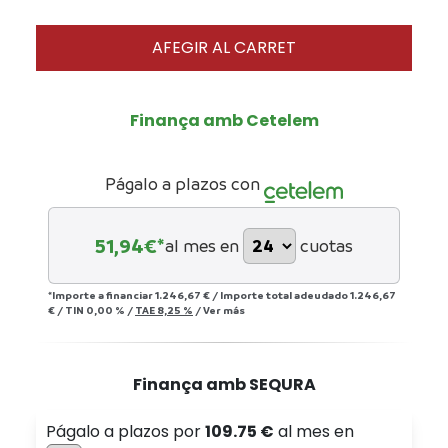
AFEGIR AL CARRET
Finança amb Cetelem
Págalo a plazos con
51,94
€*
al mes en
cuotas
*Importe a financiar
1.246,67 €
/
Importe total adeudado
1.246,67
€
/
TIN
0,00 %
/
TAE
8,25 %
/
Ver más
Finança amb SEQURA