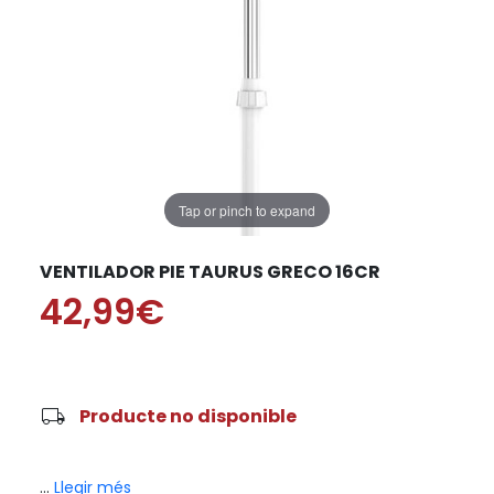
Tap or pinch to expand
VENTILADOR PIE TAURUS GRECO 16CR
42,99€
local_shipping
Producte no disponible
...
Llegir més