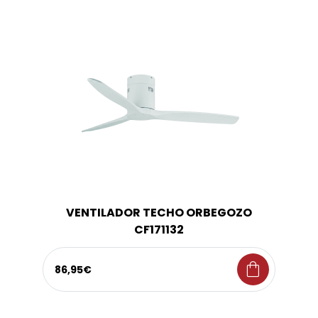
VENTILADOR TECHO ORBEGOZO
CF171132
shopping_bag
86,95€