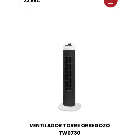
shopping_bag
33,95€
VENTILADOR TORRE ORBEGOZO
TW0730