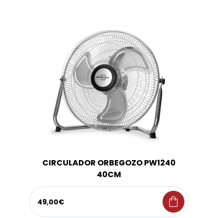
CIRCULADOR ORBEGOZO PW1240
40CM
shopping_bag
49,00€