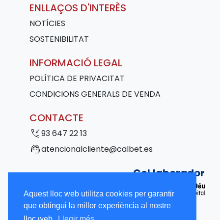
ENLLAÇOS D'INTERÈS
NOTÍCIES
SOSTENIBILITAT
INFORMACIÓ LEGAL
POLÍTICA DE PRIVACITAT
CONDICIONS GENERALS DE VENDA
CONTACTE
phone_callback
93 647 22 13
support_agent
atencionalcliente@calbet.es
Col·laborador
Aquest lloc web utilitza cookies per garantir
que obtingui la millor experiència al nostre
lloc web.
Llegir més