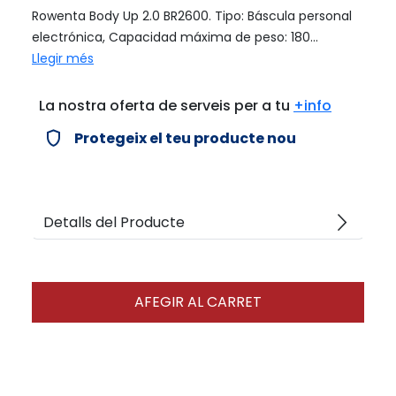
Rowenta Body Up 2.0 BR2600. Tipo: Báscula personal
electrónica, Capacidad máxima de peso: 180...
Llegir més
La nostra oferta de serveis per a tu
+info
verified_user
Protegeix el teu producte nou
arrow_forward_ios
Detalls del Producte
AFEGIR AL CARRET