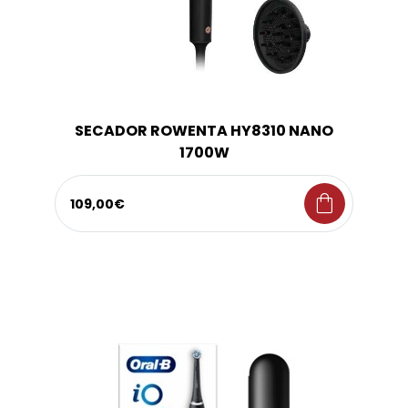
SECADOR ROWENTA HY8310 NANO
1700W
shopping_bag
109,00€