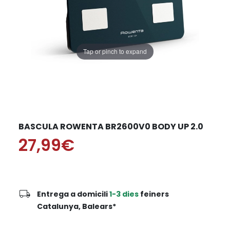
Tap or pinch to expand
BASCULA ROWENTA BR2600V0 BODY UP 2.0
27,99€
local_shipping
Entrega a domicili
1-3 dies
feiners
Catalunya, Balears*