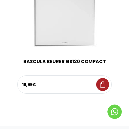
BASCULA BEURER GS120 COMPACT
shopping_bag
15,99€