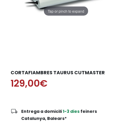
Tap or pinch to expand
CORTAFIAMBRES TAURUS CUTMASTER
129,00€
local_shipping
Entrega a domicili
1-3 dies
feiners
Catalunya, Balears*