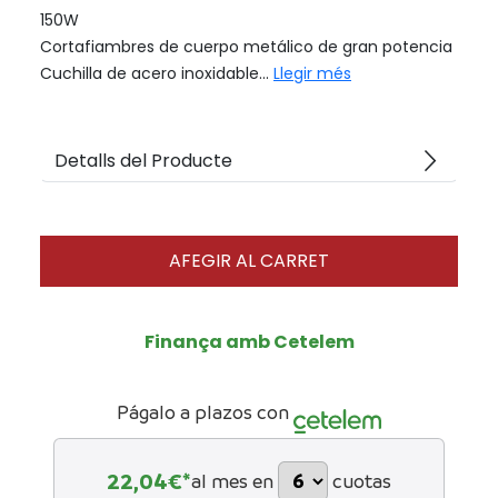
150W
Cortafiambres de cuerpo metálico de gran potencia
Cuchilla de acero inoxidable...
Llegir més
arrow_forward_ios
Detalls del Producte
AFEGIR AL CARRET
Finança amb Cetelem
Págalo a plazos con
22,04
€*
al mes en
cuotas