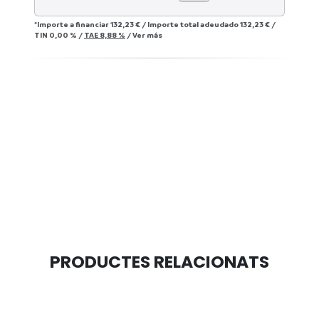
*Importe a financiar
132,23 €
/
Importe total adeudado
132,23 €
/
TIN
0,00 %
/
TAE
8,88 %
/
Ver más
PRODUCTES RELACIONATS