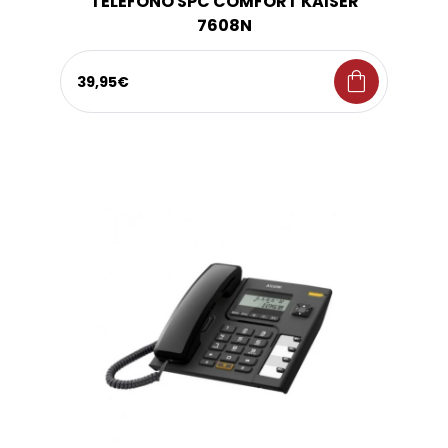
TELEFONO SPC COMFORT KAISER
7608N
shopping_bag
39,95€