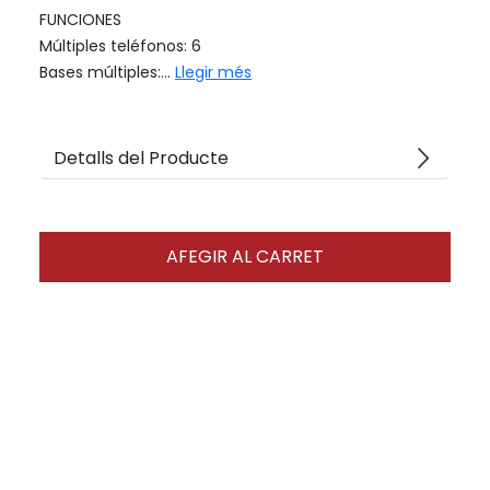
FUNCIONES
Múltiples teléfonos: 6
Bases múltiples:...
Llegir més
arrow_forward_ios
Detalls del Producte
AFEGIR AL CARRET