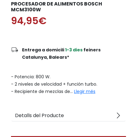
PROCESADOR DE ALIMENTOS BOSCH
MCM3100W
94,95€
local_shipping
Entrega a domicili
1-3 dies
feiners
Catalunya, Balears*
- Potencia: 800 W.
- 2 niveles de velocidad + función turbo.
- Recipiente de mezclas de...
Llegir més
arrow_forward_ios
Detalls del Producte