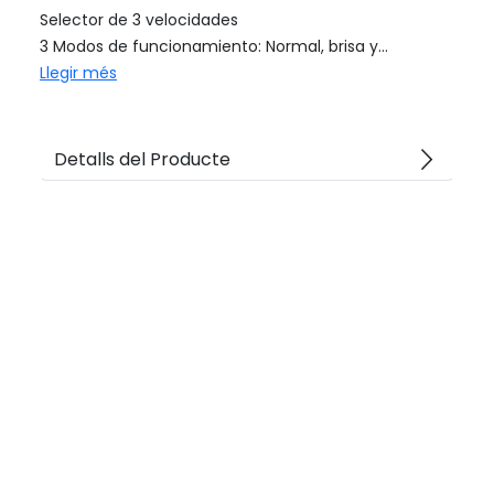
Selector de 3 velocidades
3 Modos de funcionamiento: Normal, brisa y...
Llegir més
arrow_forward_ios
Detalls del Producte