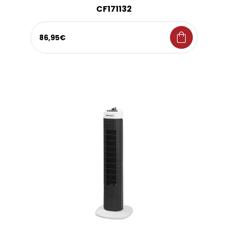
CF171132
shopping_bag
86,95€