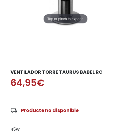
Tap or pinch to expand
VENTILADOR TORRE TAURUS BABEL RC
64,95€
local_shipping
Producte no disponible
45W