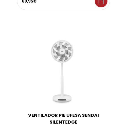
shopping_bag
69,95€
VENTILADOR PIE UFESA SENDAI
SILENTEDGE