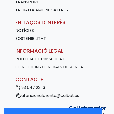
TRANSPORT
TREBALLA AMB NOSALTRES
ENLLAÇOS D'INTERÈS
NOTÍCIES
SOSTENIBILITAT
INFORMACIÓ LEGAL
POLÍTICA DE PRIVACITAT
CONDICIONS GENERALS DE VENDA
CONTACTE
phone_callback
93 647 22 13
support_agent
atencionalcliente@calbet.es
Col·laborador