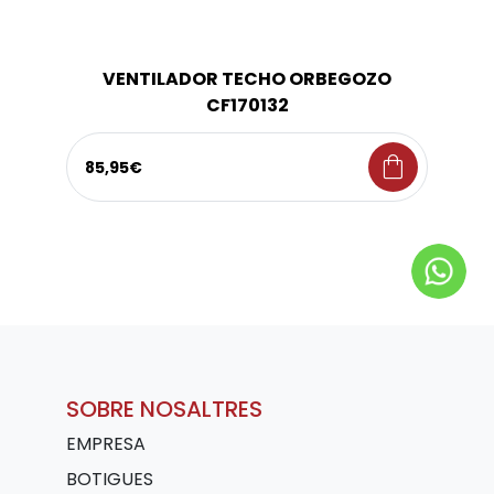
VENTILADOR TECHO ORBEGOZO
CF170132
shopping_bag
85,95€
SOBRE NOSALTRES
EMPRESA
BOTIGUES