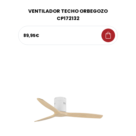
VENTILADOR TECHO ORBEGOZO
CP172132
shopping_bag
89,95€