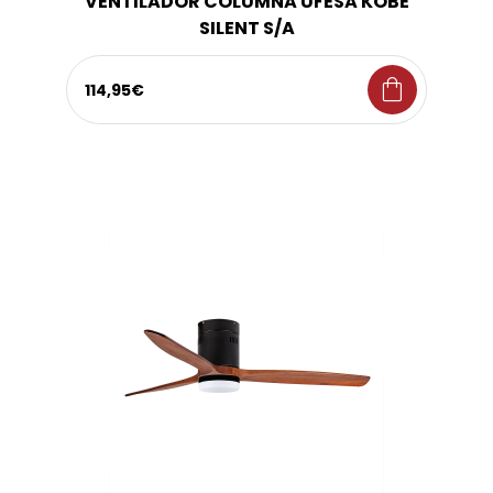
VENTILADOR COLUMNA UFESA KOBE
SILENT S/A
shopping_bag
114,95€