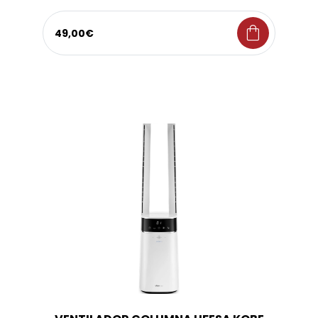
shopping_bag
49,00€