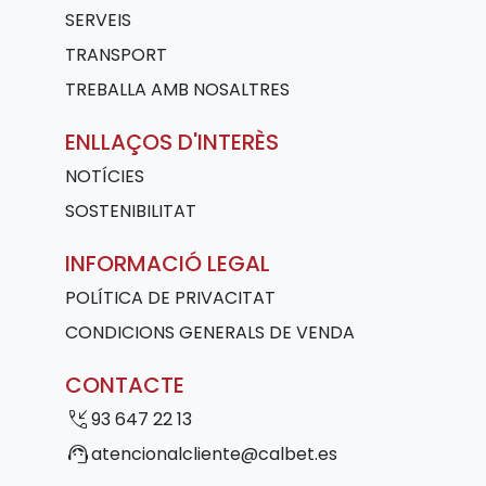
SERVEIS
TRANSPORT
TREBALLA AMB NOSALTRES
ENLLAÇOS D'INTERÈS
NOTÍCIES
SOSTENIBILITAT
INFORMACIÓ LEGAL
POLÍTICA DE PRIVACITAT
CONDICIONS GENERALS DE VENDA
CONTACTE
phone_callback
93 647 22 13
support_agent
atencionalcliente@calbet.es