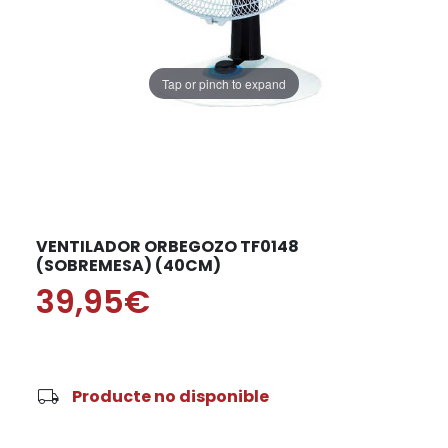
Tap or pinch to expand
VENTILADOR ORBEGOZO TF0148
(SOBREMESA) (40CM)
39,95€
local_shipping
Producte no disponible