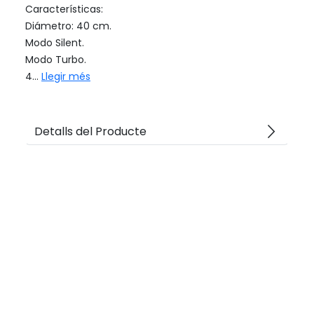
Características:
Diámetro: 40 cm.
Modo Silent.
Modo Turbo.
4...
Llegir més
arrow_forward_ios
Detalls del Producte