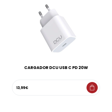
CARGADOR DCU USB C PD 20W
shopping_bag
13,99€