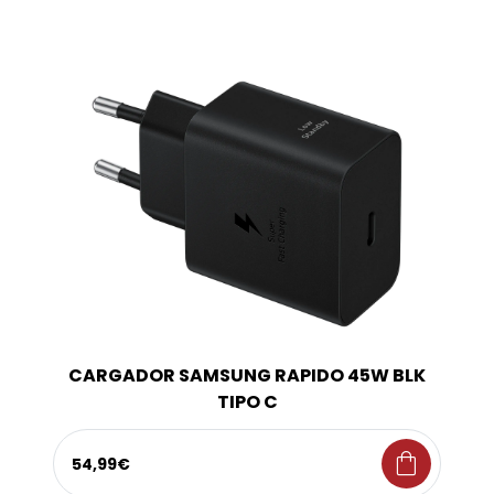
CARGADOR SAMSUNG RAPIDO 45W BLK
TIPO C
shopping_bag
54,99€