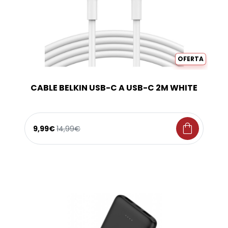
OFERTA
CABLE BELKIN USB-C A USB-C 2M WHITE
shopping_bag
9,99€
14,99€