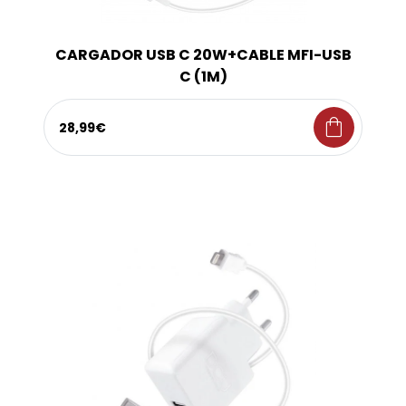
CARGADOR USB C 20W+CABLE MFI-USB
C (1M)
shopping_bag
28,99€