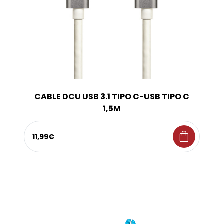
CABLE DCU USB 3.1 TIPO C-USB TIPO C
1,5M
shopping_bag
11,99€