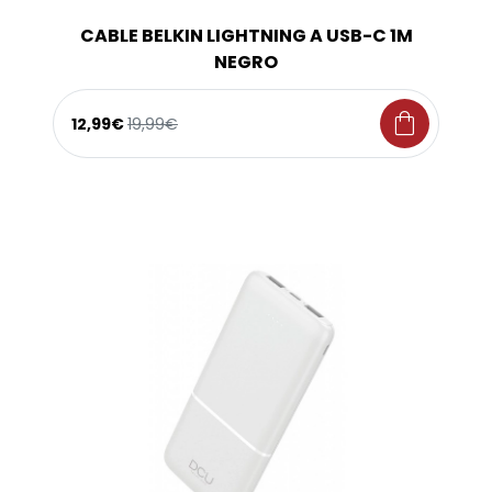
CABLE BELKIN LIGHTNING A USB-C 1M
NEGRO
shopping_bag
12,99€
19,99€