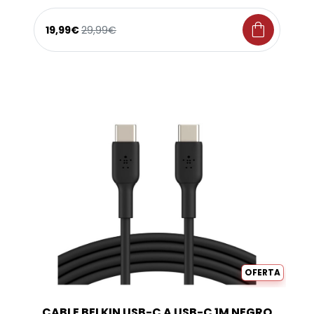
shopping_bag
19,99€
29,99€
OFERTA
CABLE BELKIN USB-C A USB-C 1M NEGRO