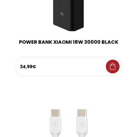
POWER BANK XIAOMI 18W 30000 BLACK
shopping_bag
34,99€