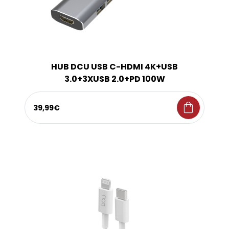
HUB DCU USB C-HDMI 4K+USB
3.0+3XUSB 2.0+PD 100W
shopping_bag
39,99€