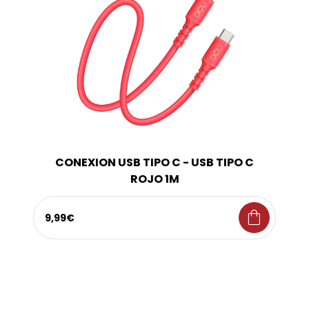
CONEXION USB TIPO C - USB TIPO C
ROJO 1M
shopping_bag
9,99€