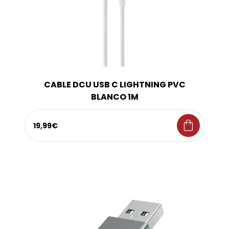
CABLE DCU USB C LIGHTNING PVC
BLANCO 1M
shopping_bag
19,99€