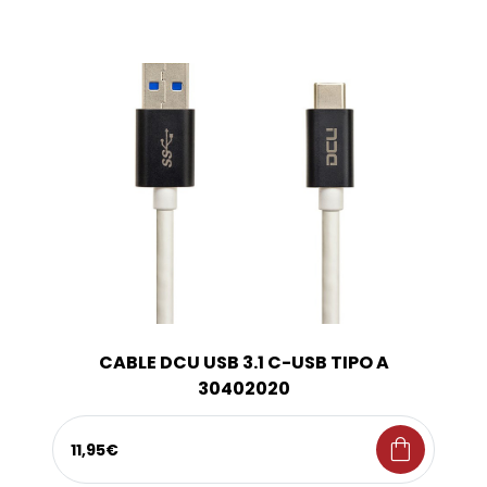
CABLE DCU USB 3.1 C-USB TIPO A
30402020
shopping_bag
11,95€