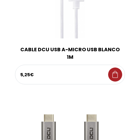
CABLE DCU USB A-MICRO USB BLANCO
1M
shopping_bag
5,25€