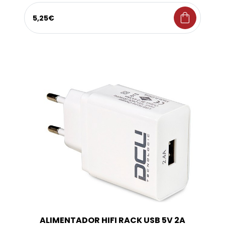
shopping_bag
5,25€
ALIMENTADOR HIFI RACK USB 5V 2A