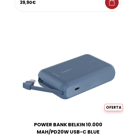
shopping_bag
39,90€
OFERTA
POWER BANK BELKIN 10.000
MAH/PD20W USB-C BLUE