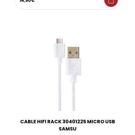
shopping_bag
14,90€
CABLE HIFI RACK 30401225 MICRO USB
SAMSU