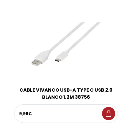
CABLE VIVANCO USB-A TYPE C USB 2.0
BLANCO 1,2M 38756
shopping_bag
9,95€