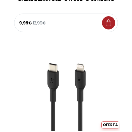
shopping_bag
9,99€
12,99€
OFERTA