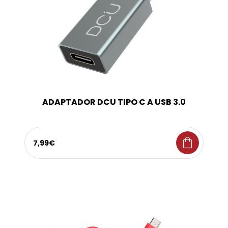
ADAPTADOR DCU TIPO C A USB 3.0
shopping_bag
7,99€