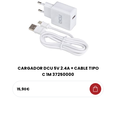
CARGADOR DCU 5V 2.4A + CABLE TIPO
C 1M 37250000
shopping_bag
15,90€