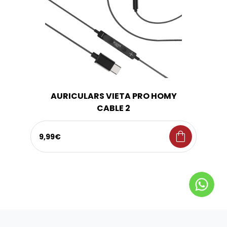
AURICULARS VIETA PRO HOMY
CABLE 2
shopping_bag
9,99€