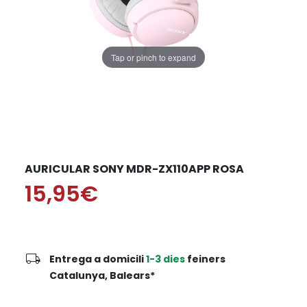
Tap or pinch to expand
AURICULAR SONY MDR-ZX110APP ROSA
15,95€
local_shipping
Entrega a domicili
1-3 dies
feiners
Catalunya, Balears*