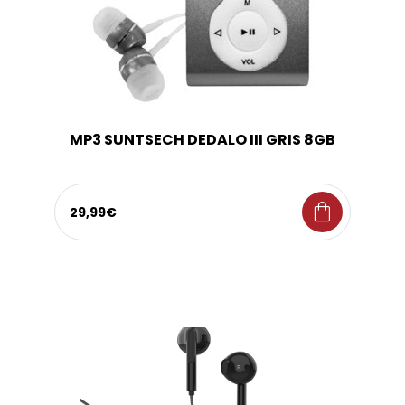
MP3 SUNTSECH DEDALO III GRIS 8GB
shopping_bag
29,99€