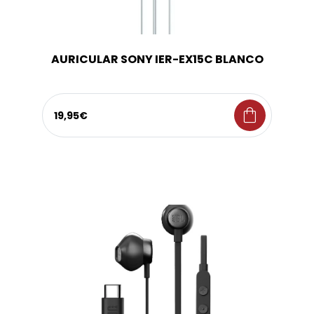
AURICULAR SONY IER-EX15C BLANCO
shopping_bag
19,95€