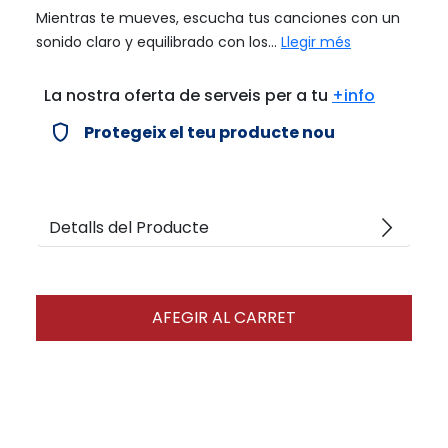
Mientras te mueves, escucha tus canciones con un
sonido claro y equilibrado con los...
Llegir més
La nostra oferta de serveis per a tu
+info
verified_user
Protegeix el teu producte nou
arrow_forward_ios
Detalls del Producte
AFEGIR AL CARRET