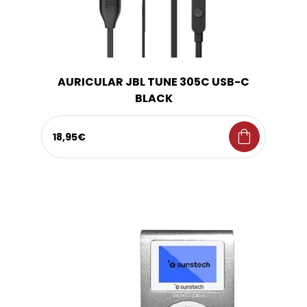
AURICULAR JBL TUNE 305C USB-C
BLACK
shopping_bag
18,95€