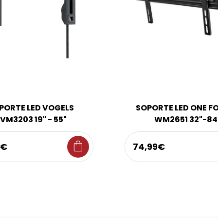
PORTE LED VOGELS
SOPORTE LED ONE FO
VM3203 19" - 55"
WM2651 32"-84
shopping_bag
9€
74,99€