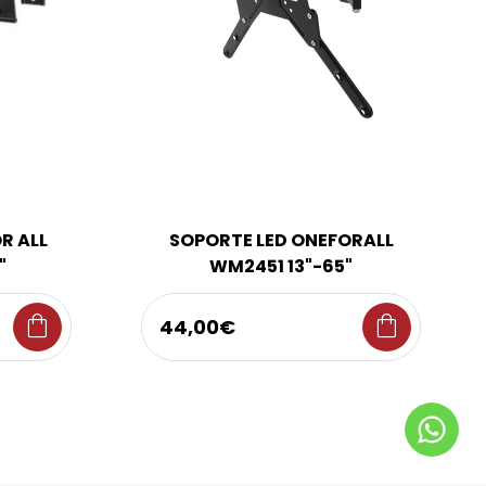
R ALL
SOPORTE LED ONEFORALL
"
WM2451 13"-65"
shopping_bag
shopping_bag
44,00€