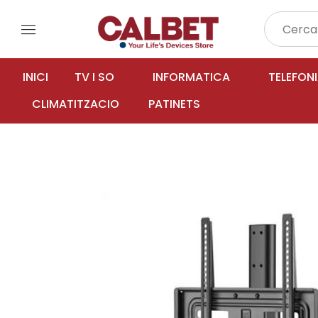
menu
INICI
TV I SO
INFORMATICA
TELEFON
CLIMATITZACIO
PATINETS