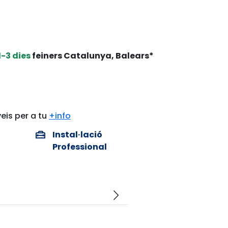
1-3 dies
feiners Catalunya, Balears*
eis per a tu
+info
home_repair_service
Instal·lació
Professional
arrow_forward_ios