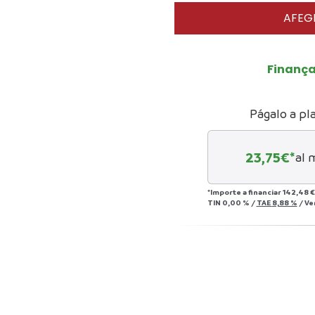
AFEGI
Finanç
Págalo a pl
23,75
€*
al 
*Importe a financiar
142,48 €
TIN
0,00 %
/
TAE
8,88 %
/
Ve