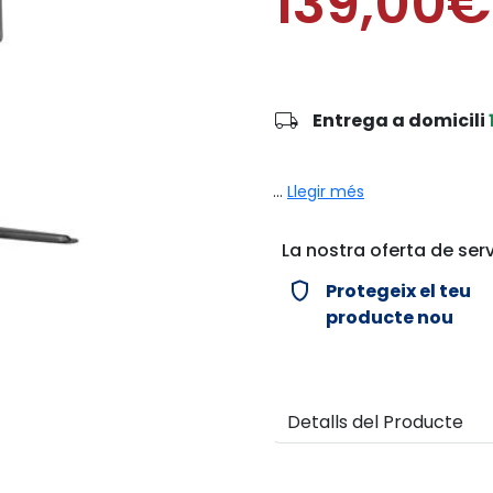
139,00€
local_shipping
Entrega a domicili
...
Llegir més
La nostra oferta de serv
verified_user
Protegeix el teu
producte nou
Detalls del Producte