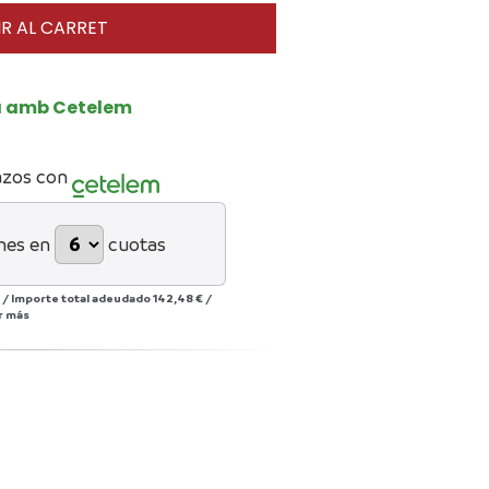
R AL CARRET
a amb Cetelem
azos con
mes en
cuotas
/
Importe total adeudado
142,48 €
/
r más