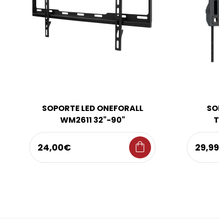
SOPORTE LED ONEFORALL
SO
WM2611 32"-90"
T
shopping_bag
24,00€
29,9