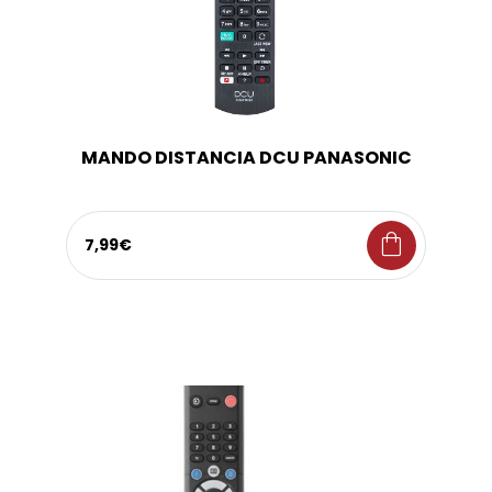
MANDO DISTANCIA DCU PANASONIC
shopping_bag
7,99€