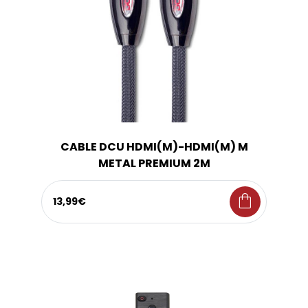
CABLE DCU HDMI(M)-HDMI(M) M
METAL PREMIUM 2M
shopping_bag
13,99€