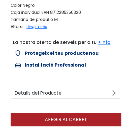
Color Negro
Caja individual EAN 8712285350320
Tamaño de produo M
Altura...
Llegir més
La nostra oferta de serveis per a tu
+info
verified_user
Protegeix el teu producte nou
home_repair_service
Instal·lació Professional
arrow_forward_ios
Detalls del Producte
AFEGIR AL CARRET