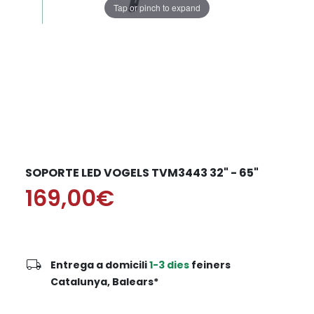
Tap or pinch to expand
SOPORTE LED VOGELS TVM3443 32" - 65"
169,00€
local_shipping
Entrega a domicili
1-3 dies
feiners
Catalunya, Balears*