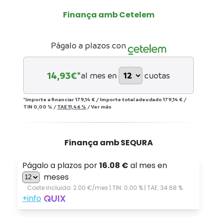
Finança amb Cetelem
Págalo a plazos con
14,93
€*
al mes en
cuotas
*Importe a financiar
179,14 €
/
Importe total adeudado
179,14 €
/
TIN
0,00 %
/
TAE
11,46 %
/
Ver más
Finança amb SEQURA