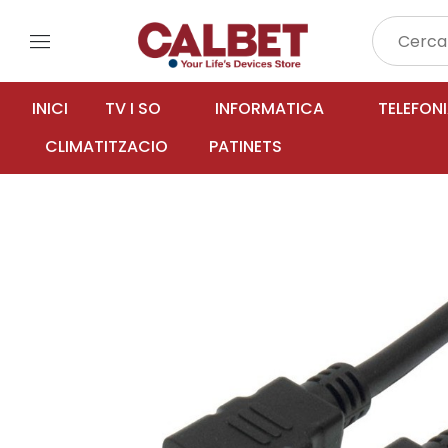
menu
INICI
TV I SO
INFORMATICA
TELEFON
CLIMATITZACIO
PATINETS