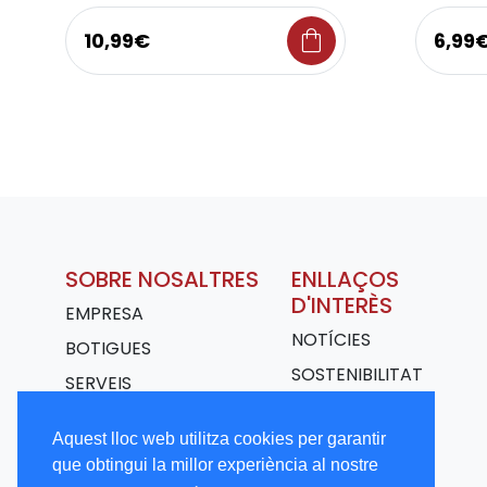
shopping_bag
10,99€
6,99
SOBRE NOSALTRES
ENLLAÇOS
D'INTERÈS
EMPRESA
NOTÍCIES
BOTIGUES
SOSTENIBILITAT
SERVEIS
TRANSPORT
Aquest lloc web utilitza cookies per garantir
TREBALLA AMB
que obtingui la millor experiència al nostre
NOSALTRES