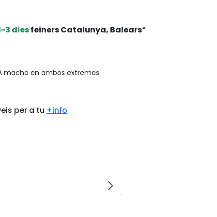
1-3 dies
feiners Catalunya, Balears*
po A macho en ambos extremos.
eis per a tu
+info
arrow_forward_ios