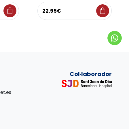
shopping_bag
shopping_bag
22,95€
Col·laborador
et.es