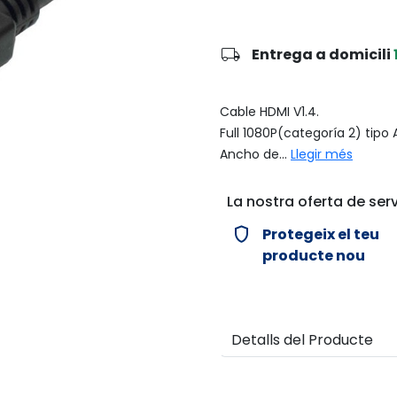
local_shipping
Entrega a domicili
Cable HDMI V1.4.
Full 1080P(categoría 2) ti
Ancho de...
Llegir més
La nostra oferta de serv
verified_user
Protegeix el teu
producte nou
Detalls del Producte