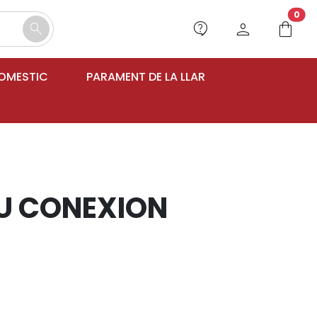
unr
0
contact_support
person
shopping_bag
search
DOMESTIC
PARAMENT DE LA LLAR
U CONEXION