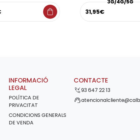
3G/4G/5G
shopping_bag
€
31,95€
INFORMACIÓ
CONTACTE
LEGAL
phone_callback
93 647 22 13
POLÍTICA DE
support_agent
atencionalcliente@calb
PRIVACITAT
CONDICIONS GENERALS
DE VENDA