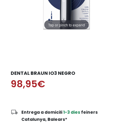
Tap or pinch to expand
DENTAL BRAUN IO3 NEGRO
98,95€
local_shipping
Entrega a domicili
1-3 dies
feiners
Catalunya, Balears*