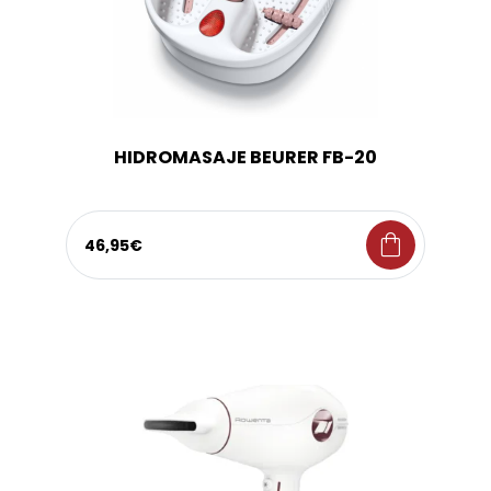
HIDROMASAJE BEURER FB-20
shopping_bag
46,95€