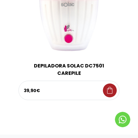
DEPILADORA SOLAC DC7501
CAREPILE
shopping_bag
39,90€