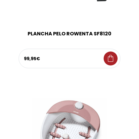
PLANCHA PELO ROWENTA SF8120
shopping_bag
99,95€