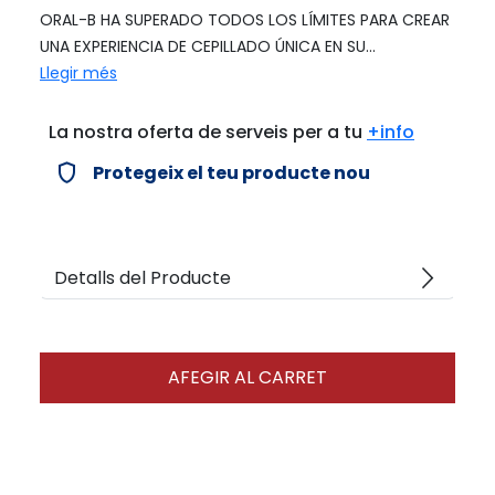
ORAL-B HA SUPERADO TODOS LOS LÍMITES PARA CREAR
UNA EXPERIENCIA DE CEPILLADO ÚNICA EN SU...
Llegir més
La nostra oferta de serveis per a tu
+info
verified_user
Protegeix el teu producte nou
arrow_forward_ios
Detalls del Producte
AFEGIR AL CARRET