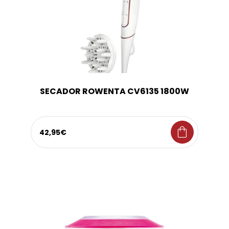
SECADOR ROWENTA CV6135 1800W
shopping_bag
42,95€