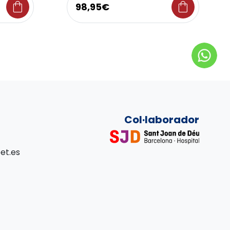
shopping_bag
shopping_bag
98,95€
Col·laborador
et.es