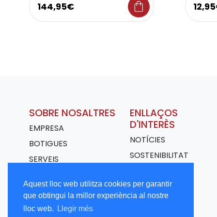
shopping_bag
144,95€
12,9
SOBRE NOSALTRES
ENLLAÇOS
D'INTERÈS
EMPRESA
NOTÍCIES
BOTIGUES
SOSTENIBILITAT
SERVEIS
TRANSPORT
Aquest lloc web utilitza cookies per garantir
TREBALLA AMB
que obtingui la millor experiència al nostre
NOSALTRES
lloc web.
Llegir més