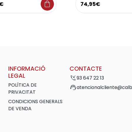
shopping_bag
5€
74,95€
INFORMACIÓ
CONTACTE
LEGAL
phone_callback
93 647 22 13
POLÍTICA DE
support_agent
atencionalcliente@calb
PRIVACITAT
CONDICIONS GENERALS
DE VENDA