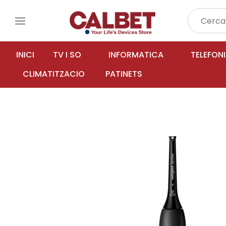
menu
INICI
TV I SO
INFORMATICA
TELEFON
CLIMATITZACIO
PATINETS